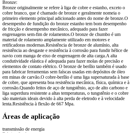
Bronze:
Bronze originalmente se refere à liga de cobre e estanho, exceto o
cobre branco, que é chamado de bronze e geralmente nomeia o
primeiro elemento principal adicionado antes do nome de bronze.O
desempenho de fundição do bronze estanho tem bom desempenho
de fricção e desempenho mecânico, adequado para fazer
engrenagens sem-fim de rolamentos.O bronze de chumbo é um
material de rolamento amplamente utilizado em motores e
retificadoras modernas.Resistência de bronze de alumínio, alta
resistência ao desgaste e resistência à corrosão para fundir hélice de
navio com manga de eixo de engrenagem de alta carga.A alta
condutividade elástica é adequada para fazer molas de precisão e
elementos de contato elétrico. O bronze de berílio também é usado
para fabricar ferramentas sem faíscas usadas em depósitos de óleo
em minas de carvão.O cobre-berílio é uma liga supersaturada à base
de cobre, que apresenta boa resistência mecânica, física, química e à
corrosão.Quando feitos de aço de tungstênio, aço de alto carbono e
liga superdura resistente a altas temperaturas, o tungstênio e o cobre
são materiais ideais devido à alta perda de eletrodo e à velocidade
lenta.Resistência à flexão de 667 Mpa.
Áreas de aplicação
transmissão de energia