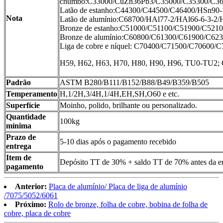
chumbo:C33000/CuZn36Pb3/C35000/C35300/C36
Latão de estanho:C44300/C44500/C46400/HSn90-
Nota
Latão de alumínio:C68700/HAl77-2/HAl66-6-3-2/
Bronze de estanho:C51000/C51100/C51900/C52
Bronze de alumínio:C60800/C61300/C61900/C62
Liga de cobre e níquel: C70400/C71500/C70600
H59, H62, H63, H70, H80, H90, H96, TU0-TU2; 
Padrão
ASTM B280/B111/B152/B88/B49/B359/B505
Temperamento
H,1/2H,3/4H,1/4H,EH,SH,O60 e etc.
Superfície
Moinho, polido, brilhante ou personalizado.
Quantidade
100kg
mínima
Prazo de
5-10 dias após o pagamento recebido
entrega
Item de
Depósito TT de 30% + saldo TT de 70% antes da e
pagamento
Anterior:
Placa de alumínio/ Placa de liga de alumínio
/7075/5052/6061
Próximo:
Rolo de bronze, folha de cobre, bobina de folha de
cobre, placa de cobre