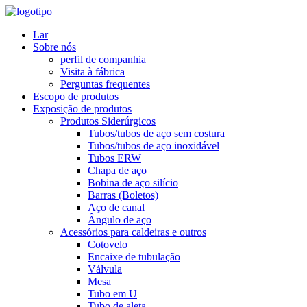
Lar
Sobre nós
perfil de companhia
Visita à fábrica
Perguntas frequentes
Escopo de produtos
Exposição de produtos
Produtos Siderúrgicos
Tubos/tubos de aço sem costura
Tubos/tubos de aço inoxidável
Tubos ERW
Chapa de aço
Bobina de aço silício
Barras (Boletos)
Aço de canal
Ângulo de aço
Acessórios para caldeiras e outros
Cotovelo
Encaixe de tubulação
Válvula
Mesa
Tubo em U
Tubo de aleta