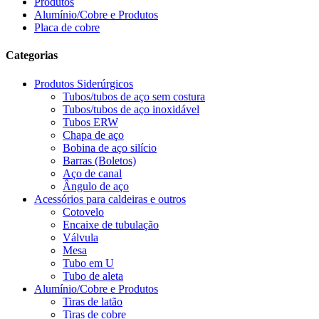
Produtos
Alumínio/Cobre e Produtos
Placa de cobre
Categorias
Produtos Siderúrgicos
Tubos/tubos de aço sem costura
Tubos/tubos de aço inoxidável
Tubos ERW
Chapa de aço
Bobina de aço silício
Barras (Boletos)
Aço de canal
Ângulo de aço
Acessórios para caldeiras e outros
Cotovelo
Encaixe de tubulação
Válvula
Mesa
Tubo em U
Tubo de aleta
Alumínio/Cobre e Produtos
Tiras de latão
Tiras de cobre